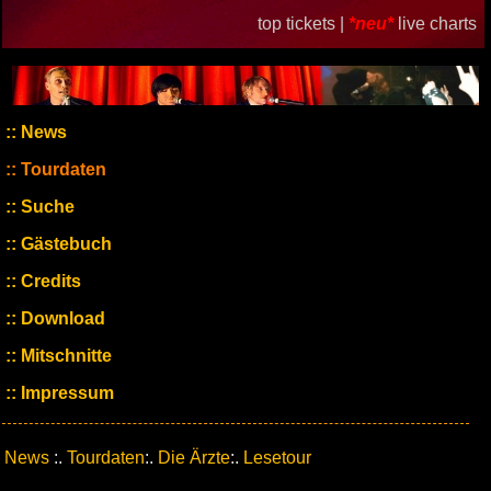
top tickets |
*neu*
live charts
News
Tourdaten
Suche
Gästebuch
Credits
Download
Mitschnitte
Impressum
News
:.
Tourdaten
:.
Die Ärzte
:.
Lesetour