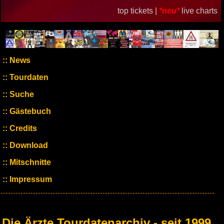
top tickets |
*neu*
live charts
News
Tourdaten
Suche
Gästebuch
Credits
Download
Mitschnitte
Impressum
Die Ärzte Tourdatenarchiv - seit 1999