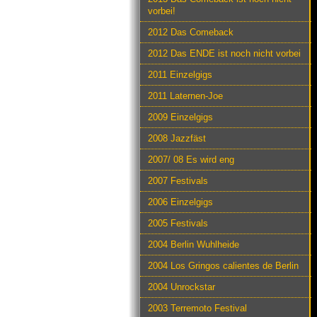
vorbei!
2012 Das Comeback
2012 Das ENDE ist noch nicht vorbei
2011 Einzelgigs
2011 Laternen-Joe
2009 Einzelgigs
2008 Jazzfäst
2007/ 08 Es wird eng
2007 Festivals
2006 Einzelgigs
2005 Festivals
2004 Berlin Wuhlheide
2004 Los Gringos calientes de Berlin
2004 Unrockstar
2003 Terremoto Festival