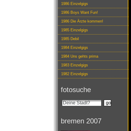
1986 Einzelgigs
1986 Boys Want Fun!
1986 Die Ärzte kommen!
1985 Einzelgigs
1985 Debil
1984 Einzelgigs
1984 Uns gehts prima
1983 Einzelgigs
1982 Einzelgigs
fotosuche
bremen 2007