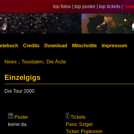
top fotos |
top poster |
top tickets |
*neu
stebuch
Credits
Download
Mitschnitte
Impressum
News
:.
Tourdaten
:.
Die Ärzte
Einzelgigs
Die Tour 2000
Poster
Tickets
keine da.
Pass: Sziget
Ticket: Popkomm