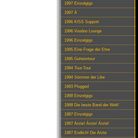
1997 Einzelgigs
1997 Ä
1996 KISS Support
1996 Voodoo Lounge
1996 Einzelgigs
1995 Eine Frage der Ehre
1995 Geheimtour
1994 Tour-Tour
1994 Sömmer der Libe
1993 Plugged
1988 Einzelgigs
1988 Die beste Band der Welt!
1987 Einzelgigs
1987 Ärzte! Ärzte! Ärzte!
1987 Endlich! Die Ärzte