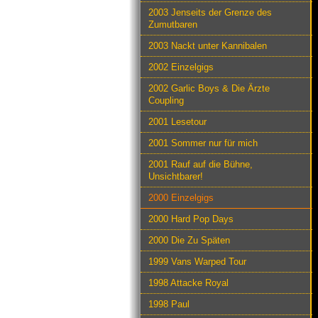
2003 Jenseits der Grenze des
Zumutbaren
2003 Nackt unter Kannibalen
2002 Einzelgigs
2002 Garlic Boys & Die Ärzte
Coupling
2001 Lesetour
2001 Sommer nur für mich
2001 Rauf auf die Bühne,
Unsichtbarer!
2000 Einzelgigs
2000 Hard Pop Days
2000 Die Zu Späten
1999 Vans Warped Tour
1998 Attacke Royal
1998 Paul