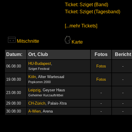
Ticket: Sziget (Band)
Ticket: Sziget (Tagesband)
[...mehr Tickets]
Mitschnitte
Karte
Datum:
Ort, Club
Fotos
Bericht
HU-Budapest
,
06.08.00
Fotos
-
Sziget Festival
Köln
, Alter Wartesaal
19.08.00
Fotos
-
Popkomm 2000
Leipzig
, Geyser Haus
23.08.00
-
-
Geheimer Kurzauftrittbei
29.08.00
CH-Zürich
, Palais-Xtra
-
-
30.08.00
A-Wien
, Arena
-
-