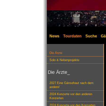
News
Tourdaten
Suche
Gä
Die Ärzte
Solo & Nebenprojekte
Die Ärzte_
2027 Eine Gänsehaut nach dem
andern!
2024 Konzerte vor den anderen
Konzerten
2024 Konzerte vor den Konzerten