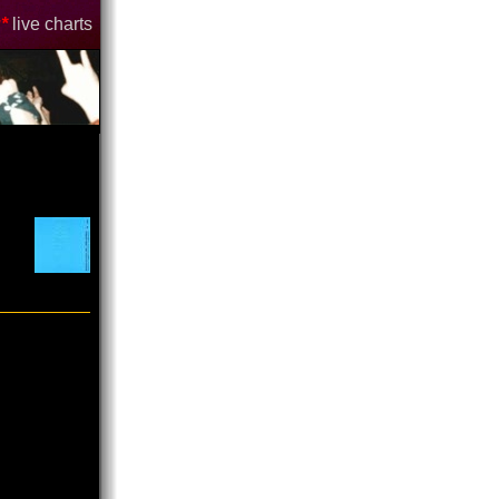
*
live charts