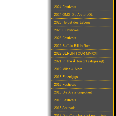
2024 Festivals
2024 OMG Die Ärzte LOL
2023 Herbst des Lebens
2023 Clubshows
2023 Festivals
2022 Buffalo Bill In Rom
2022 BERLIN TOUR MMXXII
2021 In The Ä Tonight (abgesagt)
2019 Miles & More
2018 Einzelgigs
2016 Festivals
2013 Die Ärzte ungeplant
2013 Festivals
2013 Ärztivals
2013 Das Comeback ist noch nicht