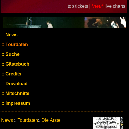
top tickets |
*neu*
live charts
News
Tourdaten
Suche
Gästebuch
Credits
Download
Mitschnitte
Impressum
News
:.
Tourdaten
:.
Die Ärzte