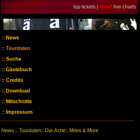
top tickets |
*neu*
live charts
News
Tourdaten
Suche
Gästebuch
Credits
Download
Mitschnitte
Impressum
News
:.
Tourdaten
:.
Die Ärzte
:.
Miles & More