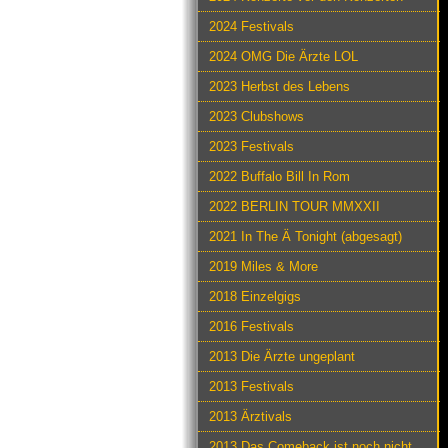
2024 Festivals
2024 OMG Die Ärzte LOL
2023 Herbst des Lebens
2023 Clubshows
2023 Festivals
2022 Buffalo Bill In Rom
2022 BERLIN TOUR MMXXII
2021 In The Ä Tonight (abgesagt)
2019 Miles & More
2018 Einzelgigs
2016 Festivals
2013 Die Ärzte ungeplant
2013 Festivals
2013 Ärztivals
2013 Das Comeback ist noch nicht