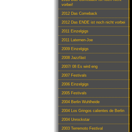
vorbei!
2012 Das Comeback
2012 Das ENDE ist noch nicht vorbei
2011 Einzelgigs
2011 Laternen-Joe
2009 Einzelgigs
2008 Jazzfäst
2007/ 08 Es wird eng
2007 Festivals
2006 Einzelgigs
2005 Festivals
2004 Berlin Wuhlheide
2004 Los Gringos calientes de Berlin
2004 Unrockstar
2003 Terremoto Festival