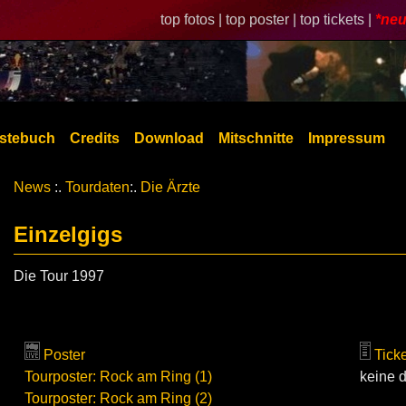
top fotos |
top poster |
top tickets |
*neu
stebuch
Credits
Download
Mitschnitte
Impressum
News
:.
Tourdaten
:.
Die Ärzte
Einzelgigs
Die Tour 1997
Poster
Tick
Tourposter: Rock am Ring (1)
keine d
Tourposter: Rock am Ring (2)