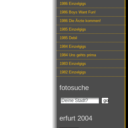
1986 Einzelgigs
1986 Boys Want Fun!
1986 Die Ärzte kommen!
1985 Einzelgigs
1985 Debil
1984 Einzelgigs
1984 Uns gehts prima
1983 Einzelgigs
1982 Einzelgigs
fotosuche
erfurt 2004