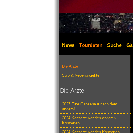
News
Tourdaten
Suche
Gä
Die Ärzte
Solo & Nebenprojekte
Die Ärzte_
2027 Eine Gänsehaut nach dem
andern!
2024 Konzerte vor den anderen
Konzerten
2024 Konzerte vor den Konzerten