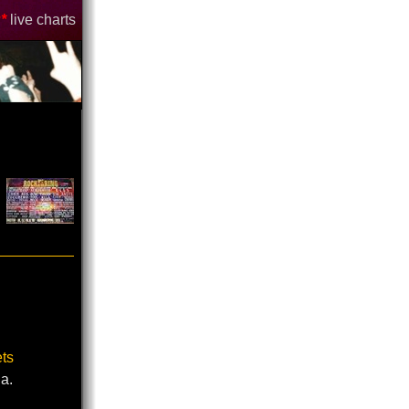
*
live charts
ets
a.