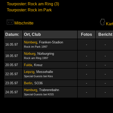
Tourposter: Rock am Ring (3)
Tourposter: Rock im Park
Mitschnitte
Kar
Datum:
Ort, Club
Fotos
Bericht
Nürnberg
, Franken-Stadion
16.05.97
-
-
Rock im Park 1997
Nürburg
, Nürburgring
18.05.97
-
-
Rock am Ring 1997
20.05.97
Fulda
, Kreuz
-
-
Leipzig
, Messehalle
22.05.97
-
-
Special Guests bei Kiss
23.05.97
Berlin
, SO36
-
-
Hamburg
, Trabrennbahn
24.05.97
-
-
Special Guests bei KISS