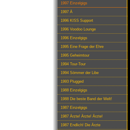
1997 Einzelgigs
1997 Ä
1996 KISS Support
1996 Voodoo Lounge
1996 Einzelgigs
1995 Eine Frage der Ehre
1995 Geheimtour
1994 Tour-Tour
1994 Sömmer der Libe
1993 Plugged
1988 Einzelgigs
1988 Die beste Band der Welt!
1987 Einzelgigs
1987 Ärzte! Ärzte! Ärzte!
1987 Endlich! Die Ärzte