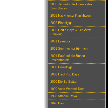
2003 Jenseits der Grenze des
Zumutbaren
2003 Nackt unter Kannibalen
2002 Einzelgigs
2002 Garlic Boys & Die Ärzte
Coupling
2001 Lesetour
2001 Sommer nur für mich
2001 Rauf auf die Bühne,
Unsichtbarer!
2000 Einzelgigs
2000 Hard Pop Days
2000 Die Zu Späten
1999 Vans Warped Tour
1998 Attacke Royal
1998 Paul