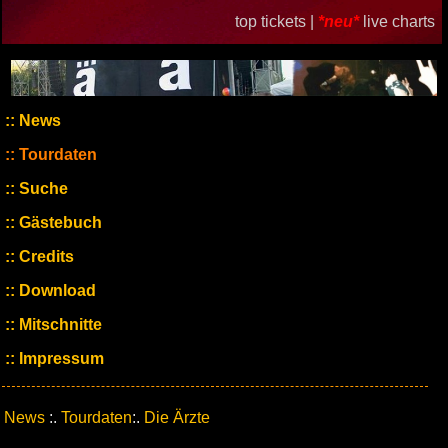
top tickets |
*neu*
live charts
News
Tourdaten
Suche
Gästebuch
Credits
Download
Mitschnitte
Impressum
News
:.
Tourdaten
:.
Die Ärzte