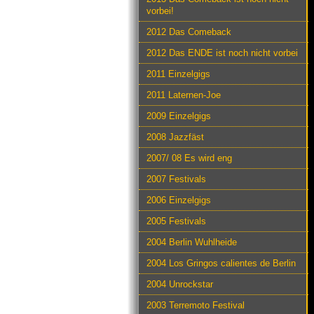
vorbei!
2012 Das Comeback
2012 Das ENDE ist noch nicht vorbei
2011 Einzelgigs
2011 Laternen-Joe
2009 Einzelgigs
2008 Jazzfäst
2007/ 08 Es wird eng
2007 Festivals
2006 Einzelgigs
2005 Festivals
2004 Berlin Wuhlheide
2004 Los Gringos calientes de Berlin
2004 Unrockstar
2003 Terremoto Festival