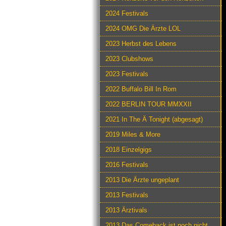
2024 Festivals
2024 OMG Die Ärzte LOL
2023 Herbst des Lebens
2023 Clubshows
2023 Festivals
2022 Buffalo Bill In Rom
2022 BERLIN TOUR MMXXII
2021 In The Ä Tonight (abgesagt)
2019 Miles & More
2018 Einzelgigs
2016 Festivals
2013 Die Ärzte ungeplant
2013 Festivals
2013 Ärztivals
2013 Das Comeback ist noch nicht