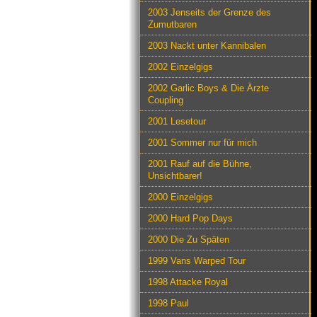
2003 Jenseits der Grenze des
Zumutbaren
2003 Nackt unter Kannibalen
2002 Einzelgigs
2002 Garlic Boys & Die Ärzte
Coupling
2001 Lesetour
2001 Sommer nur für mich
2001 Rauf auf die Bühne,
Unsichtbarer!
2000 Einzelgigs
2000 Hard Pop Days
2000 Die Zu Späten
1999 Vans Warped Tour
1998 Attacke Royal
1998 Paul