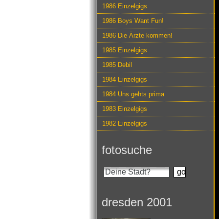
1986 Einzelgigs
1986 Boys Want Fun!
1986 Die Ärzte kommen!
1985 Einzelgigs
1985 Debil
1984 Einzelgigs
1984 Uns gehts prima
1983 Einzelgigs
1982 Einzelgigs
fotosuche
dresden 2001