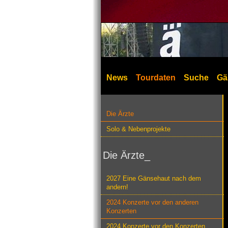
News
Tourdaten
Suche
Gä
Die Ärzte
Solo & Nebenprojekte
Die Ärzte_
2027 Eine Gänsehaut nach dem
andern!
2024 Konzerte vor den anderen
Konzerten
2024 Konzerte vor den Konzerten