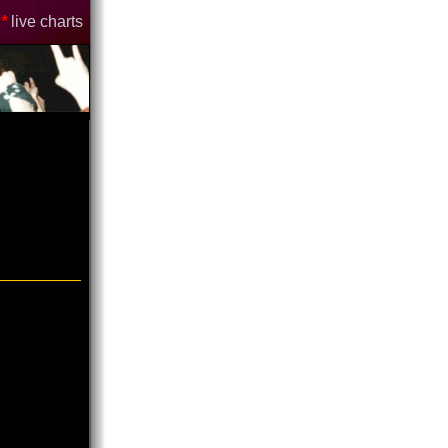
*
live charts