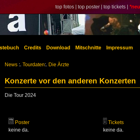
top fotos |
top poster |
top tickets |
*neu
stebuch
Credits
Download
Mitschnitte
Impressum
News
:.
Tourdaten
:.
Die Ärzte
Konzerte vor den anderen Konzerten
Die Tour 2024
Poster
Tickets
keine da.
keine da.