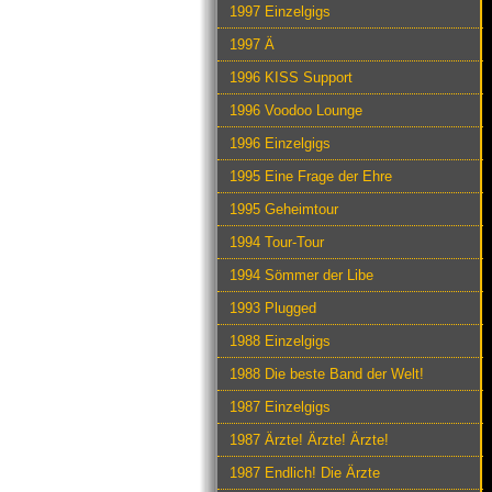
1997 Einzelgigs
1997 Ä
1996 KISS Support
1996 Voodoo Lounge
1996 Einzelgigs
1995 Eine Frage der Ehre
1995 Geheimtour
1994 Tour-Tour
1994 Sömmer der Libe
1993 Plugged
1988 Einzelgigs
1988 Die beste Band der Welt!
1987 Einzelgigs
1987 Ärzte! Ärzte! Ärzte!
1987 Endlich! Die Ärzte