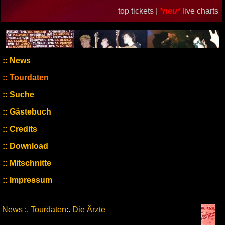
top tickets |
*neu*
live charts
News
Tourdaten
Suche
Gästebuch
Credits
Download
Mitschnitte
Impressum
News
:.
Tourdaten
:.
Die Ärzte