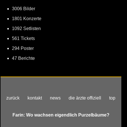
3006 Bilder
1801 Konzerte
1092 Setlisten
561 Tickets
294 Poster
47 Berichte
zurück
kontakt
news
die ärzte offiziell
top
Farin: Wo wachsen eigendlich Purzelbäume?