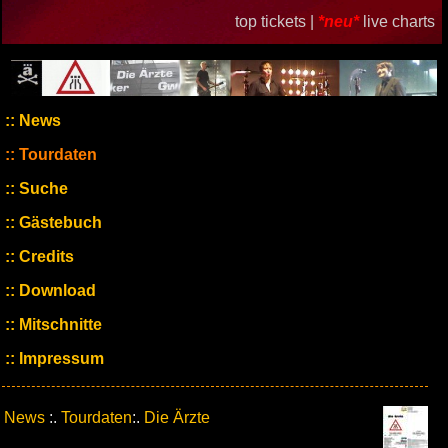
top tickets |
*neu*
live charts
News
Tourdaten
Suche
Gästebuch
Credits
Download
Mitschnitte
Impressum
News
:.
Tourdaten
:.
Die Ärzte