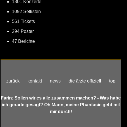
1801 Konzerte
1092 Setlisten
561 Tickets
294 Poster
47 Berichte
zurück
kontakt
news
die ärzte offiziell
top
Farin: Sollen wir es alle zusammen machen? - Was habe
ich gerade gesagt? Oh Mann, meine Phantasie geht mit
mir durch!