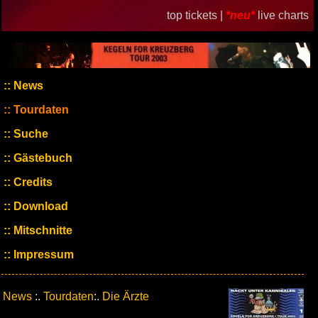
top tickets |
*neu*
live charts
News
Tourdaten
Suche
Gästebuch
Credits
Download
Mitschnitte
Impressum
News
:.
Tourdaten
:.
Die Ärzte