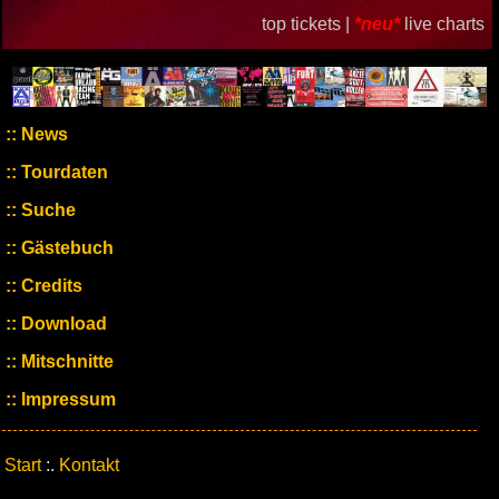
top tickets |
*neu*
live charts
News
Tourdaten
Suche
Gästebuch
Credits
Download
Mitschnitte
Impressum
Start
:.
Kontakt