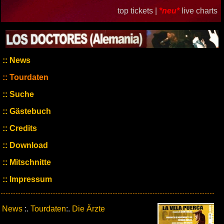
top tickets |
*neu*
live charts
News
Tourdaten
Suche
Gästebuch
Credits
Download
Mitschnitte
Impressum
News
:.
Tourdaten
:.
Die Ärzte