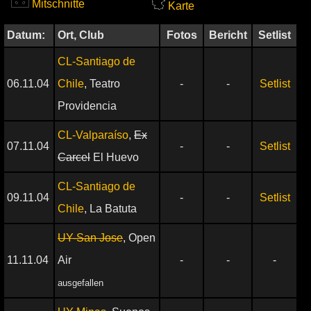
Mitschnitte
Karte
Datum:
Ort, Club
Fotos
Bericht
Setlist
CL-Santiago de
06.11.04
Chile
, Teatro
-
-
Setlist
Providencia
CL-Valparaíso
,
Ex
07.11.04
-
-
Setlist
Carcel
El Huevo
CL-Santiago de
09.11.04
-
-
Setlist
Chile
, La Batuta
UY-San Jose
, Open
11.11.04
Air
-
-
-
ausgefallen