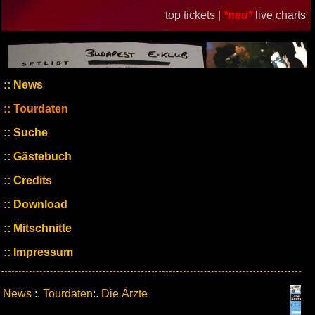
top tickets |
*neu*
live charts
News
Tourdaten
Suche
Gästebuch
Credits
Download
Mitschnitte
Impressum
News
:.
Tourdaten
:.
Die Ärzte