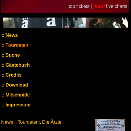
top tickets |
*neu*
live charts
News
Tourdaten
Suche
Gästebuch
Credits
Download
Mitschnitte
Impressum
News
:.
Tourdaten
:.
Die Ärzte