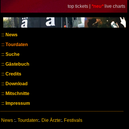
top tickets |
*neu*
live charts
News
Tourdaten
Suche
Gästebuch
Credits
Download
Mitschnitte
Impressum
News
:.
Tourdaten
:.
Die Ärzte
:.
Festivals