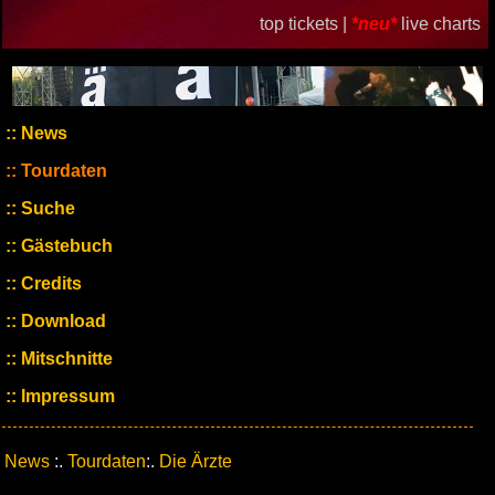
top tickets |
*neu*
live charts
News
Tourdaten
Suche
Gästebuch
Credits
Download
Mitschnitte
Impressum
News
:.
Tourdaten
:.
Die Ärzte