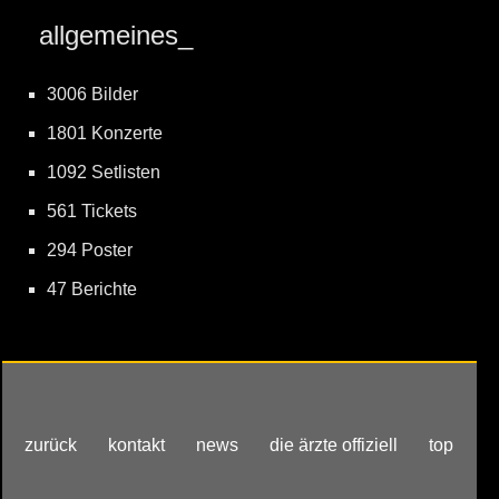
allgemeines_
3006 Bilder
1801 Konzerte
1092 Setlisten
561 Tickets
294 Poster
47 Berichte
zurück
kontakt
news
die ärzte offiziell
top