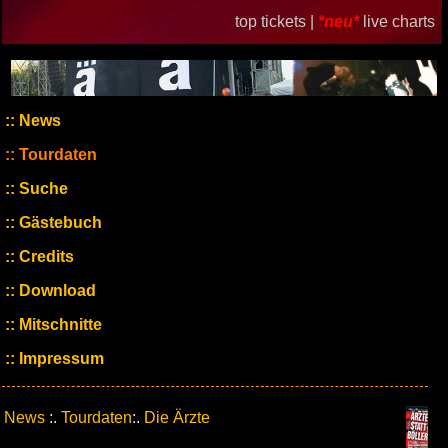
top tickets |
*neu*
live charts
News
Tourdaten
Suche
Gästebuch
Credits
Download
Mitschnitte
Impressum
News
:.
Tourdaten
:.
Die Ärzte