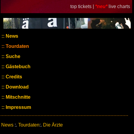
top tickets |
*neu*
live charts
News
Tourdaten
Suche
Gästebuch
Credits
Download
Mitschnitte
Impressum
News
:.
Tourdaten
:.
Die Ärzte