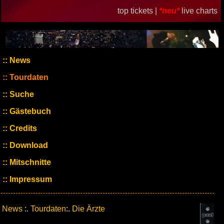
top tickets |
*neu*
live charts
News
Tourdaten
Suche
Gästebuch
Credits
Download
Mitschnitte
Impressum
News
:.
Tourdaten
:.
Die Ärzte