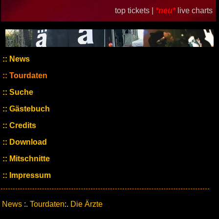
top tickets |
*neu*
live charts
News
Tourdaten
Suche
Gästebuch
Credits
Download
Mitschnitte
Impressum
News
:.
Tourdaten
:.
Die Ärzte