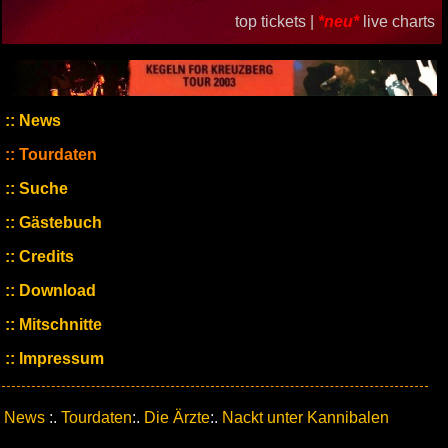
top tickets |
*neu*
live charts
News
Tourdaten
Suche
Gästebuch
Credits
Download
Mitschnitte
Impressum
News
:.
Tourdaten
:.
Die Ärzte
:.
Nackt unter Kannibalen