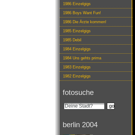
1986 Einzelgigs
1986 Boys Want Fun!
1986 Die Ärzte kommen!
1985 Einzelgigs
1985 Debil
1984 Einzelgigs
1984 Uns gehts prima
1983 Einzelgigs
1982 Einzelgigs
fotosuche
berlin 2004