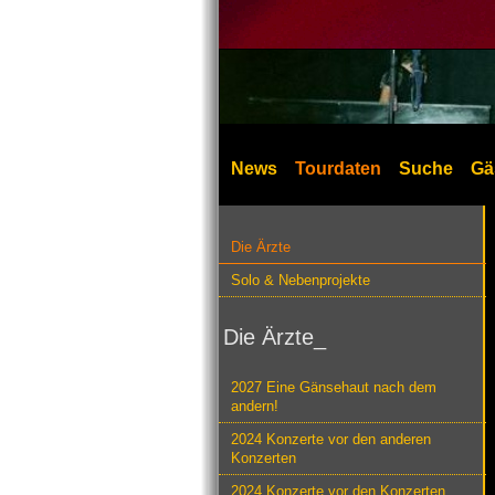
News
Tourdaten
Suche
Gä
Die Ärzte
Solo & Nebenprojekte
Die Ärzte_
2027 Eine Gänsehaut nach dem
andern!
2024 Konzerte vor den anderen
Konzerten
2024 Konzerte vor den Konzerten