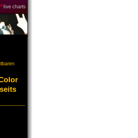
*
live charts
utbaren
Color
seits