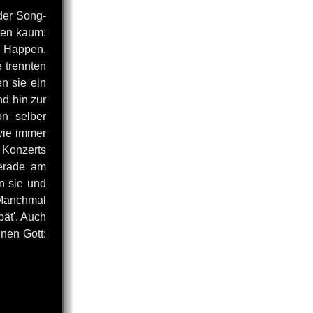
der Song-
ten kaum:
n Happen,
 trennten
n sie ein
nd hin zur
on selber
wie immer
 Konzerts
gerade am
en sie und
'Manchmal
pät'. Auch
inen Gott: