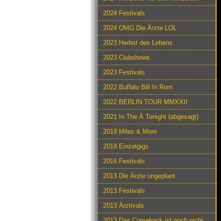
2024 Festivals
2024 OMG Die Ärzte LOL
2023 Herbst des Lebens
2023 Clubshows
2023 Festivals
2022 Buffalo Bill In Rom
2022 BERLIN TOUR MMXXII
2021 In The Ä Tonight (abgesagt)
2019 Miles & More
2018 Einzelgigs
2016 Festivals
2013 Die Ärzte ungeplant
2013 Festivals
2013 Ärztivals
2013 Das Comeback ist noch nicht