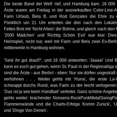
Die beste Band der Welt' rief, und Hamburg kam. 16 000
Ärzte waren am Freitag in der ausverkauften Color-Line-
Farin Urlaub, Bela B. und Rod Gonzales die Ehre zu e
Pünktlich um 21 Uhr enterten die drei nach den Lokal
Fettes Brot mit 'Nicht Allein' die Bühne, und gleich nach den
'2000 Mädchen' und 'Richtig Schön Evil' war klar: Die
Heimspiel, nicht nur, weil mit Farin und Bela zwei Ex-Berli
mittlerweile in Hamburg wohnen.
'Seid ihr gut drauf?', und 16 000 antworten: 'Jaaaa!' Und B
kann es euch gut gehen, wenn St. Pauli in der Regionalliga s
sind die Ärzte - aus Berlin! - eben: Nur sie dürfen ungestraft
verhöhnen . . . Weiter gehts mit 'Hurra', die erste La-
schwappt durchs Rund, was Farin zu der leicht verlogene
'Das ist ja wie beim Handball' verleitet. Ganz schöne Angeb
gehts weiter: krachender Nonsens-RockPunkMetalSwingPo
Flammenwände und die Charts-Erfolge 'Komm Zurück', 'U
und 'Dinge Von Denen'.