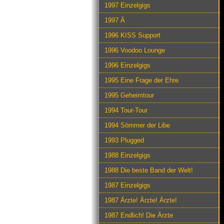
1997 Einzelgigs
1997 Ä
1996 KISS Support
1996 Voodoo Lounge
1996 Einzelgigs
1995 Eine Frage der Ehre
1995 Geheimtour
1994 Tour-Tour
1994 Sömmer der Libe
1993 Plugged
1988 Einzelgigs
1988 Die beste Band der Welt!
1987 Einzelgigs
1987 Ärzte! Ärzte! Ärzte!
1987 Endlich! Die Ärzte