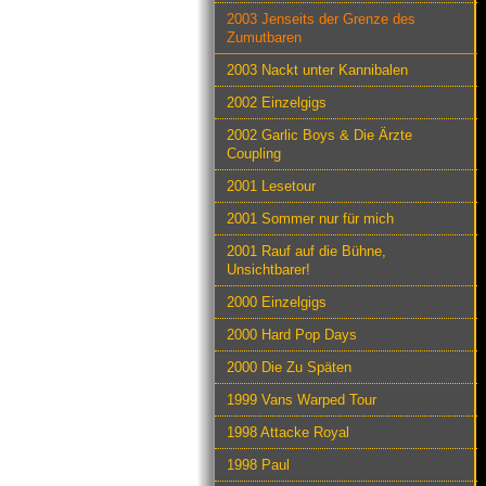
2003 Jenseits der Grenze des
Zumutbaren
2003 Nackt unter Kannibalen
2002 Einzelgigs
2002 Garlic Boys & Die Ärzte
Coupling
2001 Lesetour
2001 Sommer nur für mich
2001 Rauf auf die Bühne,
Unsichtbarer!
2000 Einzelgigs
2000 Hard Pop Days
2000 Die Zu Späten
1999 Vans Warped Tour
1998 Attacke Royal
1998 Paul