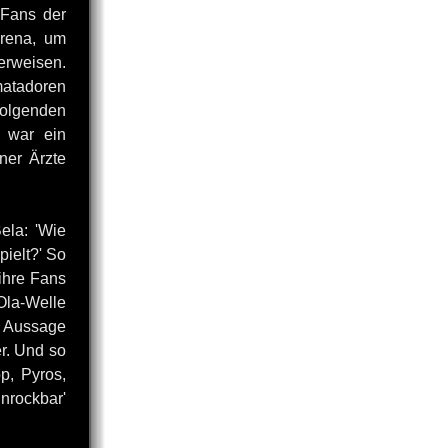
 Fans der
Arena, um
rweisen.
matadoren
 folgenden
s war ein
ner Ärzte
ela: 'Wie
pielt?' So
 ihre Fans
Ola-Welle
n Aussage
er. Und so
p, Pyros,
nrockbar'