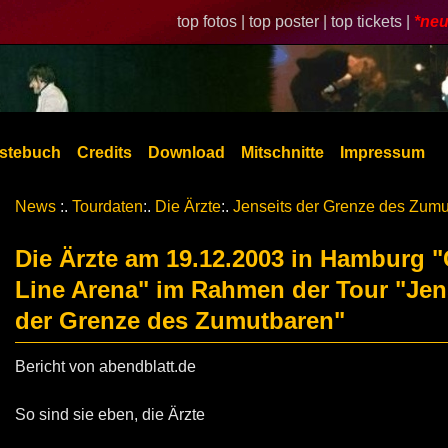
top fotos |
top poster |
top tickets |
*neu
stebuch
Credits
Download
Mitschnitte
Impressum
News
:.
Tourdaten
:.
Die Ärzte
:.
Jenseits der Grenze des Zum
Die Ärzte am 19.12.2003 in Hamburg "
Line Arena" im Rahmen der Tour "Jen
der Grenze des Zumutbaren"
Bericht von abendblatt.de
So sind sie eben, die Ärzte