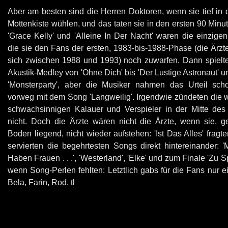
Aber am besten sind die Herren Doktoren, wenn sie tief in 
Mottenkiste wühlen, und das taten sie in den ersten 90 Minu
'Grace Kelly' und 'Alleine In Der Nacht' waren die einzige
die sie den Fans der ersten, 1983-bis-1988-Phase (die Ärzte
sich zwischen 1988 und 1993) noch zuwarfen. Dann spielte
Akustik-Medley von 'Ohne Dich' bis 'Der Lustige Astronaut' u
'Monsterparty', aber die Musiker nahmen das Urteil sch
vorweg mit dem Song 'Langweilig'. Irgendwie zündeten die 
schwachsinnigen Kalauer und Verspieler in der Mitte des
nicht. Doch die Ärzte wären nicht die Ärzte, wenn sie, 
Boden liegend, nicht wieder aufstehen: 'Ist Das Alles' fragt
servierten die begehrtesten Songs direkt hintereinander: 
Haben Frauen . . .', 'Westerland', 'Elke' und zum Finale 'Zu S
wenn Song-Perlen fehlten: Letztlich gabs für die Fans nur e
Bela, Farin, Rod. tl