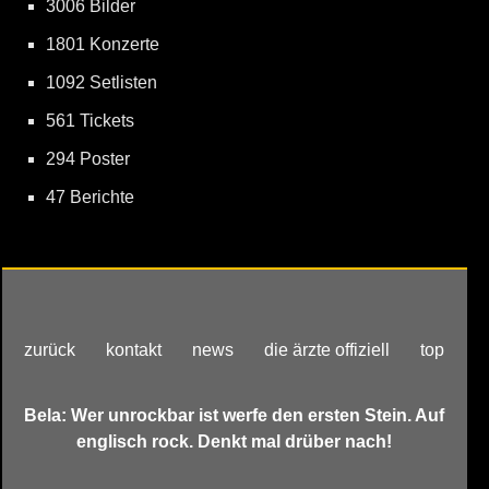
3006 Bilder
1801 Konzerte
1092 Setlisten
561 Tickets
294 Poster
47 Berichte
zurück
kontakt
news
die ärzte offiziell
top
Bela: Wer unrockbar ist werfe den ersten Stein. Auf
englisch rock. Denkt mal drüber nach!