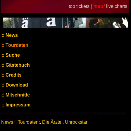
top tickets |
*neu*
live charts
News
Tourdaten
Suche
Gästebuch
Credits
Download
Mitschnitte
Impressum
News
:.
Tourdaten
:.
Die Ärzte
:.
Unrockstar