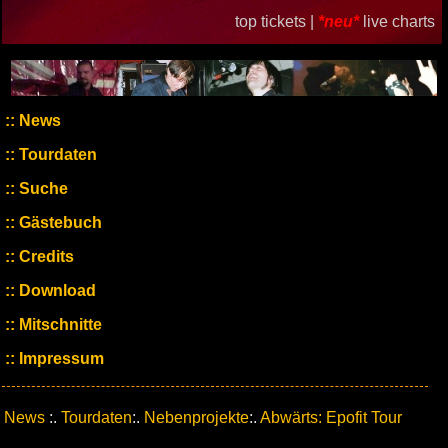
top tickets |
*neu*
live charts
News
Tourdaten
Suche
Gästebuch
Credits
Download
Mitschnitte
Impressum
News
:.
Tourdaten
:.
Nebenprojekte
:.
Abwärts: Epofit Tour