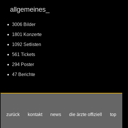
allgemeines_
3006 Bilder
1801 Konzerte
1092 Setlisten
561 Tickets
294 Poster
47 Berichte
zurück
kontakt
news
die ärzte offiziell
top