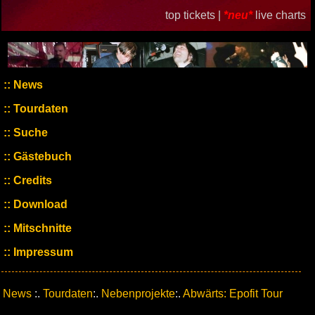
top tickets |
*neu*
live charts
News
Tourdaten
Suche
Gästebuch
Credits
Download
Mitschnitte
Impressum
News
:.
Tourdaten
:.
Nebenprojekte
:.
Abwärts: Epofit Tour