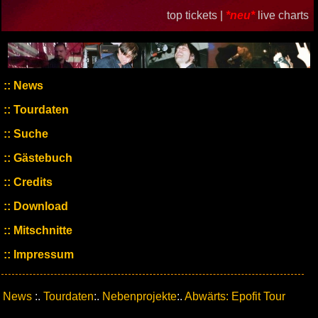
top tickets |
*neu*
live charts
News
Tourdaten
Suche
Gästebuch
Credits
Download
Mitschnitte
Impressum
News
:.
Tourdaten
:.
Nebenprojekte
:.
Abwärts: Epofit Tour