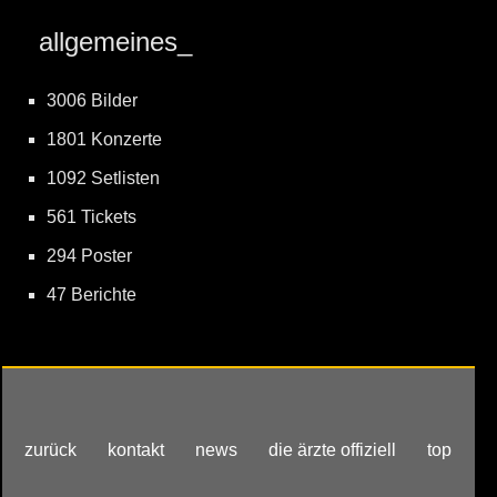
allgemeines_
3006 Bilder
1801 Konzerte
1092 Setlisten
561 Tickets
294 Poster
47 Berichte
zurück
kontakt
news
die ärzte offiziell
top