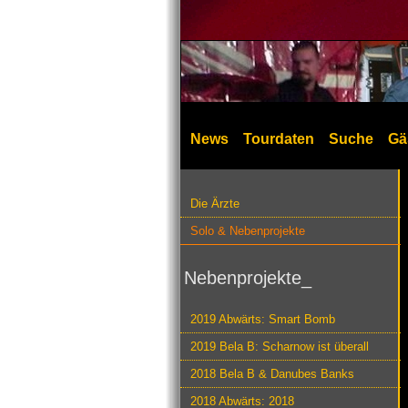
News
Tourdaten
Suche
Gä
Die Ärzte
Solo & Nebenprojekte
Nebenprojekte_
2019 Abwärts: Smart Bomb
2019 Bela B: Scharnow ist überall
2018 Bela B & Danubes Banks
2018 Abwärts: 2018