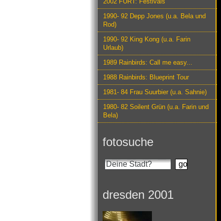
2002 FURT: Festivals
1990- 92 Depp Jones (u.a. Bela und
Rod)
1990- 92 King Kong (u.a. Farin
Urlaub)
1989 Rainbirds: Call me easy...
1988 Rainbirds: Blueprint Tour
1981- 84 Frau Suurbier (u.a. Sahnie)
1980- 82 Soilent Grün (u.a. Farin und
Bela)
fotosuche
dresden 2001