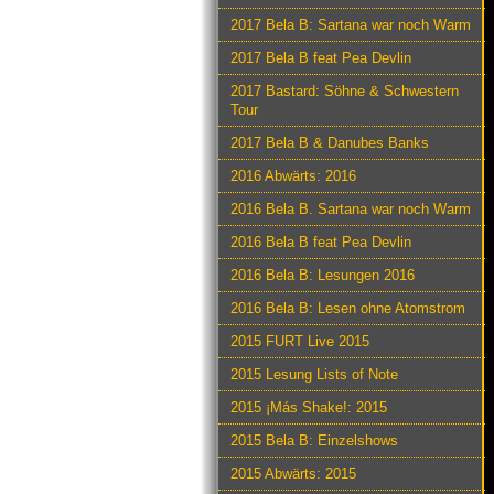
2017 Bela B: Sartana war noch Warm
2017 Bela B feat Pea Devlin
2017 Bastard: Söhne & Schwestern
Tour
2017 Bela B & Danubes Banks
2016 Abwärts: 2016
2016 Bela B. Sartana war noch Warm
2016 Bela B feat Pea Devlin
2016 Bela B: Lesungen 2016
2016 Bela B: Lesen ohne Atomstrom
2015 FURT Live 2015
2015 Lesung Lists of Note
2015 ¡Más Shake!: 2015
2015 Bela B: Einzelshows
2015 Abwärts: 2015