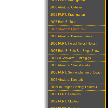
2009 FURT: Krachgarten
2008 Abwärts: Oktober
2008 FURT: Krachgarten
2007 Bela B: Tour
2007 Abwärts: Epofit Tour
2006 Abwärts: Breaking News
2006 FURT: Heiss! Heiss! Heiss!
2006 Bela B: Bela B.s Bingo-Show
2005/ 06 Abwärts: Einzelgigs
2005 Abwärts: Staatskapelle
2005 FURT: Sonnenblumen of Death
2004 Abwärts: Karstadt
2003/ 04 Hagen Liebing: Lesetour
2003 FURT: Festivals
2002 FURT: Clubtour