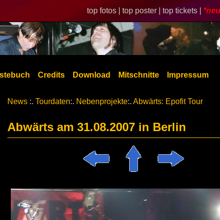
top fotos |
top poster |
top tickets |
*neu
stebuch
Credits
Download
Mitschnitte
Impressum
News
:.
Tourdaten
:.
Nebenprojekte
:.
Abwärts: Epofit Tour
Abwärts am 31.08.2007 in Berlin