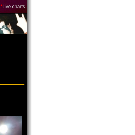
*
live charts