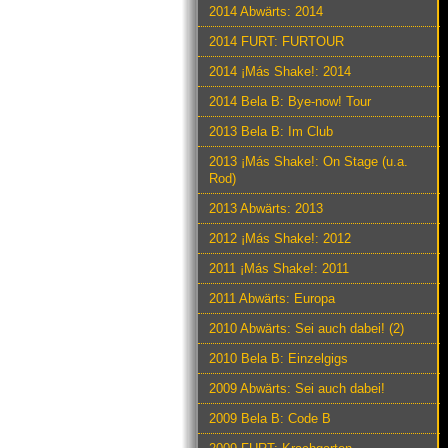
2014 Abwärts: 2014
2014 FURT: FURTOUR
2014 ¡Más Shake!: 2014
2014 Bela B: Bye-now! Tour
2013 Bela B: Im Club
2013 ¡Más Shake!: On Stage (u.a.
Rod)
2013 Abwärts: 2013
2012 ¡Más Shake!: 2012
2011 ¡Más Shake!: 2011
2011 Abwärts: Europa
2010 Abwärts: Sei auch dabei! (2)
2010 Bela B: Einzelgigs
2009 Abwärts: Sei auch dabei!
2009 Bela B: Code B