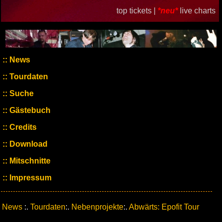
top tickets |
*neu*
live charts
News
Tourdaten
Suche
Gästebuch
Credits
Download
Mitschnitte
Impressum
News
:.
Tourdaten
:.
Nebenprojekte
:.
Abwärts: Epofit Tour