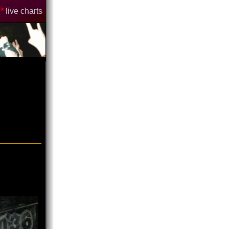
*
live charts