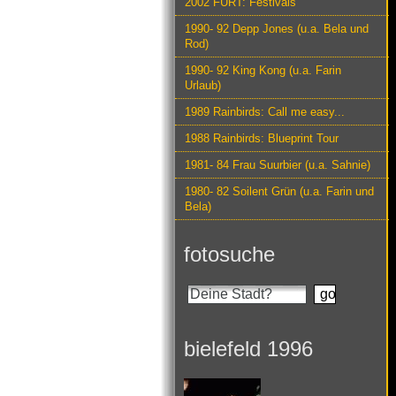
2002 FURT: Festivals
1990- 92 Depp Jones (u.a. Bela und
Rod)
1990- 92 King Kong (u.a. Farin
Urlaub)
1989 Rainbirds: Call me easy...
1988 Rainbirds: Blueprint Tour
1981- 84 Frau Suurbier (u.a. Sahnie)
1980- 82 Soilent Grün (u.a. Farin und
Bela)
fotosuche
bielefeld 1996