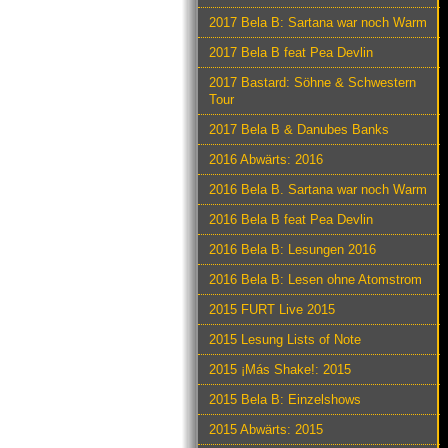
2017 Bela B: Sartana war noch Warm
2017 Bela B feat Pea Devlin
2017 Bastard: Söhne & Schwestern
Tour
2017 Bela B & Danubes Banks
2016 Abwärts: 2016
2016 Bela B. Sartana war noch Warm
2016 Bela B feat Pea Devlin
2016 Bela B: Lesungen 2016
2016 Bela B: Lesen ohne Atomstrom
2015 FURT Live 2015
2015 Lesung Lists of Note
2015 ¡Más Shake!: 2015
2015 Bela B: Einzelshows
2015 Abwärts: 2015