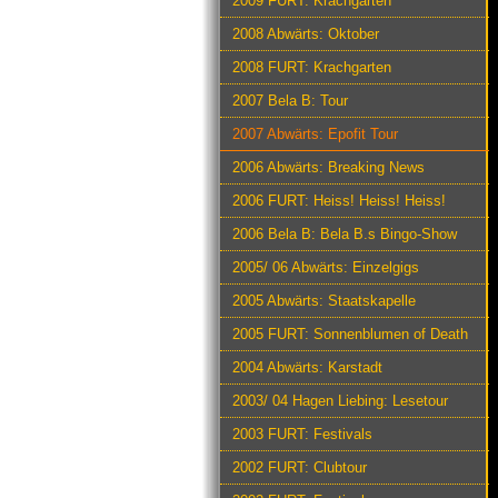
2009 FURT: Krachgarten
2008 Abwärts: Oktober
2008 FURT: Krachgarten
2007 Bela B: Tour
2007 Abwärts: Epofit Tour
2006 Abwärts: Breaking News
2006 FURT: Heiss! Heiss! Heiss!
2006 Bela B: Bela B.s Bingo-Show
2005/ 06 Abwärts: Einzelgigs
2005 Abwärts: Staatskapelle
2005 FURT: Sonnenblumen of Death
2004 Abwärts: Karstadt
2003/ 04 Hagen Liebing: Lesetour
2003 FURT: Festivals
2002 FURT: Clubtour