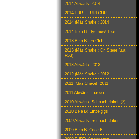
2014 Abwärts: 2014
2014 FURT: FURTOUR
2014 ¡Más Shake!: 2014
2014 Bela B: Bye-now! Tour
2013 Bela B: Im Club
2013 ¡Más Shake!: On Stage (u.a.
Rod)
2013 Abwärts: 2013
2012 ¡Más Shake!: 2012
2011 ¡Más Shake!: 2011
2011 Abwärts: Europa
2010 Abwärts: Sei auch dabei! (2)
2010 Bela B: Einzelgigs
2009 Abwärts: Sei auch dabei!
2009 Bela B: Code B