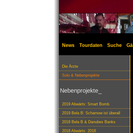
News
Tourdaten
Suche
Gä
Die Ärzte
Solo & Nebenprojekte
Nebenprojekte_
2019 Abwärts: Smart Bomb
2019 Bela B: Scharnow ist überall
2018 Bela B & Danubes Banks
2018 Abwärts: 2018