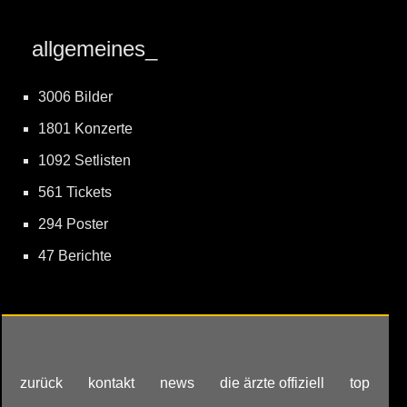
allgemeines_
3006 Bilder
1801 Konzerte
1092 Setlisten
561 Tickets
294 Poster
47 Berichte
zurück
kontakt
news
die ärzte offiziell
top