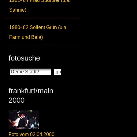
1981- 84 Frau Suurbier (u.a.
Sahnie)
1980- 82 Soilent Grün (u.a.
Farin und Bela)
fotosuche
frankfurt/main
2000
Foto vom 02.04.2000