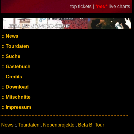
top tickets |
*neu*
live charts
News
Tourdaten
Suche
Gästebuch
Credits
Download
Mitschnitte
Impressum
News
:.
Tourdaten
:.
Nebenprojekte
:.
Bela B: Tour