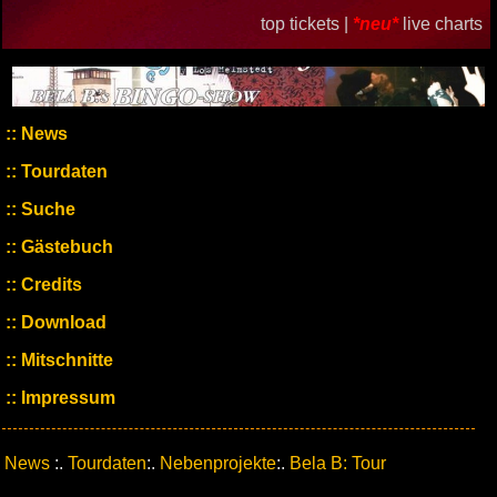
top tickets |
*neu*
live charts
News
Tourdaten
Suche
Gästebuch
Credits
Download
Mitschnitte
Impressum
News
:.
Tourdaten
:.
Nebenprojekte
:.
Bela B: Tour