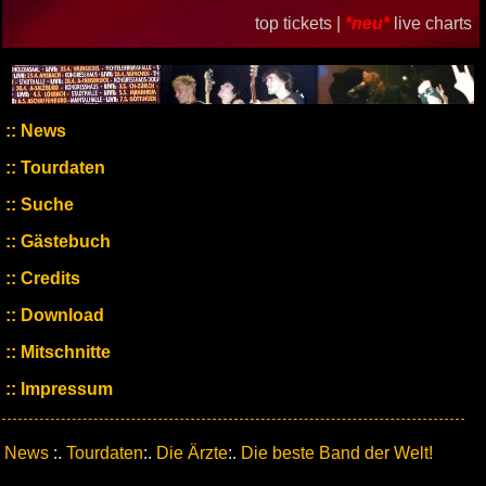
top tickets |
*neu*
live charts
News
Tourdaten
Suche
Gästebuch
Credits
Download
Mitschnitte
Impressum
News
:.
Tourdaten
:.
Die Ärzte
:.
Die beste Band der Welt!