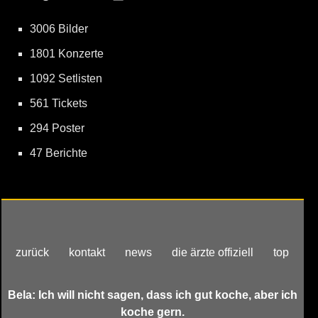
3006 Bilder
1801 Konzerte
1092 Setlisten
561 Tickets
294 Poster
47 Berichte
zurück
kontakt
news
die ärzte offiziell
top
Bela: Ich will nicht sagen, dass ich gut koche, aber ich
koche gern.