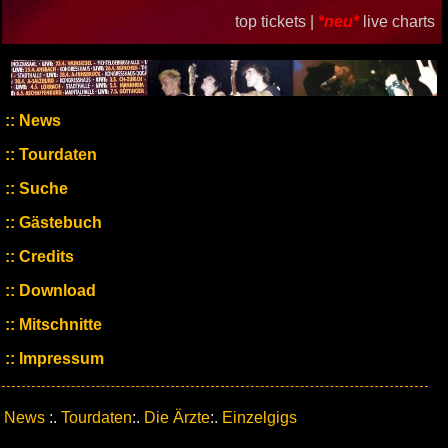
top tickets |
*neu*
live charts
News
Tourdaten
Suche
Gästebuch
Credits
Download
Mitschnitte
Impressum
News
:.
Tourdaten
:.
Die Ärzte
:.
Einzelgigs