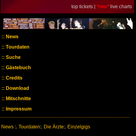
top tickets |
*neu*
live charts
News
Tourdaten
Suche
Gästebuch
Credits
Download
Mitschnitte
Impressum
News
:.
Tourdaten
:.
Die Ärzte
:.
Einzelgigs