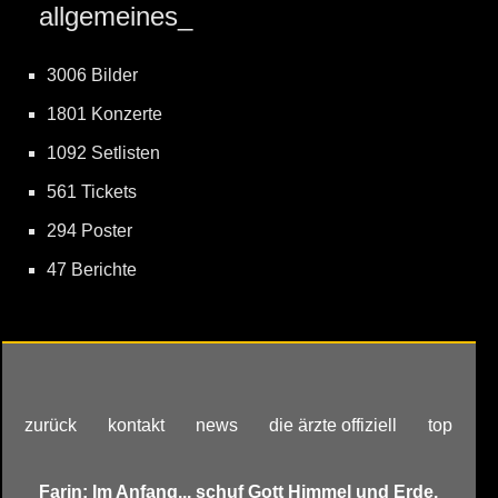
allgemeines_
3006 Bilder
1801 Konzerte
1092 Setlisten
561 Tickets
294 Poster
47 Berichte
zurück
kontakt
news
die ärzte offiziell
top
Farin: Im Anfang... schuf Gott Himmel und Erde.