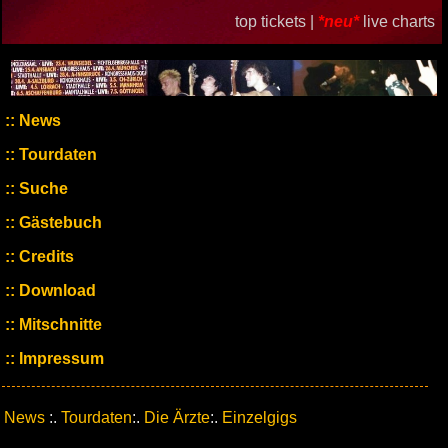
top tickets |
*neu*
live charts
News
Tourdaten
Suche
Gästebuch
Credits
Download
Mitschnitte
Impressum
News
:.
Tourdaten
:.
Die Ärzte
:.
Einzelgigs