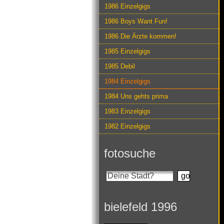
1986 Einzelgigs
1986 Boys Want Fun!
1986 Die Ärzte kommen!
1985 Einzelgigs
1985 Debil
1984 Einzelgigs
1984 Uns gehts prima
1983 Einzelgigs
1982 Einzelgigs
fotosuche
bielefeld 1996