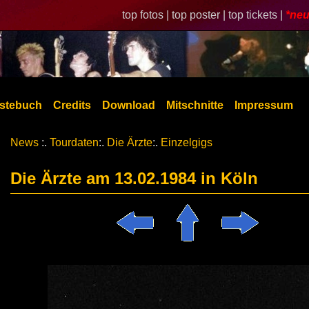
top fotos |
top poster |
top tickets |
*neu
stebuch
Credits
Download
Mitschnitte
Impressum
News
:.
Tourdaten
:.
Die Ärzte
:.
Einzelgigs
Die Ärzte am 13.02.1984 in Köln