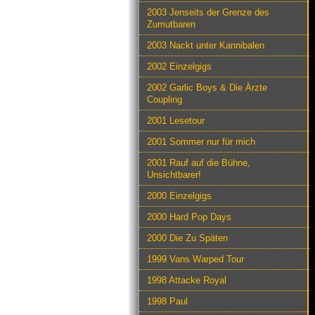
2003 Jenseits der Grenze des
Zumutbaren
2003 Nackt unter Kannibalen
2002 Einzelgigs
2002 Garlic Boys & Die Ärzte
Coupling
2001 Lesetour
2001 Sommer nur für mich
2001 Rauf auf die Bühne,
Unsichtbarer!
2000 Einzelgigs
2000 Hard Pop Days
2000 Die Zu Späten
1999 Vans Warped Tour
1998 Attacke Royal
1998 Paul