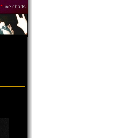
*
live charts