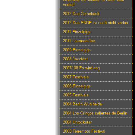
vorbei!
2012 Das Comeback
2012 Das ENDE ist noch nicht vorbei
2011 Einzelgigs
2011 Laternen-Joe
2009 Einzelgigs
2008 Jazzfäst
2007/ 08 Es wird eng
2007 Festivals
2006 Einzelgigs
2005 Festivals
2004 Berlin Wuhlheide
2004 Los Gringos calientes de Berlin
2004 Unrockstar
2003 Terremoto Festival