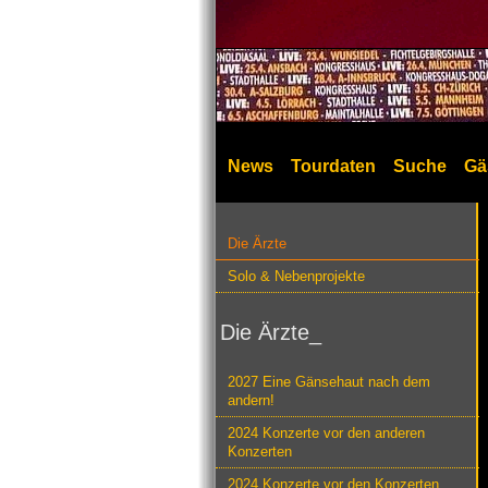
News
Tourdaten
Suche
Gä
Die Ärzte
Solo & Nebenprojekte
Die Ärzte_
2027 Eine Gänsehaut nach dem
andern!
2024 Konzerte vor den anderen
Konzerten
2024 Konzerte vor den Konzerten