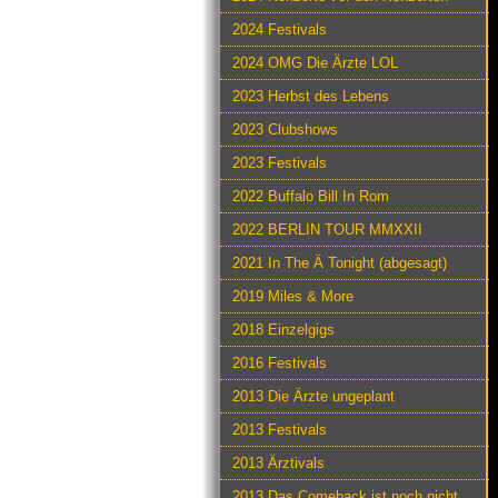
2024 Festivals
2024 OMG Die Ärzte LOL
2023 Herbst des Lebens
2023 Clubshows
2023 Festivals
2022 Buffalo Bill In Rom
2022 BERLIN TOUR MMXXII
2021 In The Ä Tonight (abgesagt)
2019 Miles & More
2018 Einzelgigs
2016 Festivals
2013 Die Ärzte ungeplant
2013 Festivals
2013 Ärztivals
2013 Das Comeback ist noch nicht