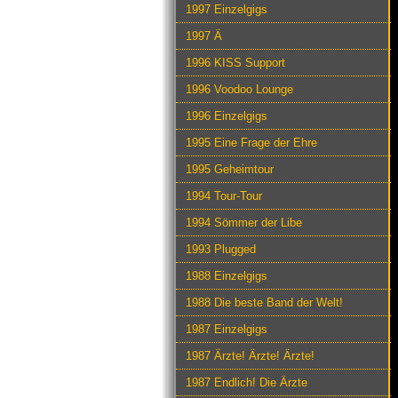
1997 Einzelgigs
1997 Ä
1996 KISS Support
1996 Voodoo Lounge
1996 Einzelgigs
1995 Eine Frage der Ehre
1995 Geheimtour
1994 Tour-Tour
1994 Sömmer der Libe
1993 Plugged
1988 Einzelgigs
1988 Die beste Band der Welt!
1987 Einzelgigs
1987 Ärzte! Ärzte! Ärzte!
1987 Endlich! Die Ärzte