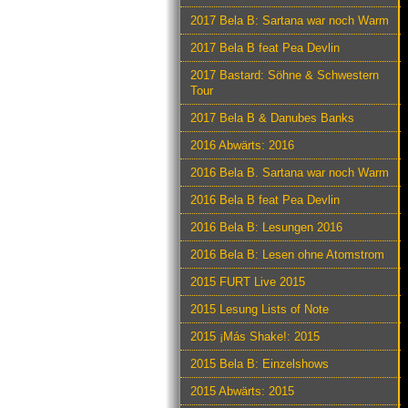
2017 Bela B: Sartana war noch Warm
2017 Bela B feat Pea Devlin
2017 Bastard: Söhne & Schwestern
Tour
2017 Bela B & Danubes Banks
2016 Abwärts: 2016
2016 Bela B. Sartana war noch Warm
2016 Bela B feat Pea Devlin
2016 Bela B: Lesungen 2016
2016 Bela B: Lesen ohne Atomstrom
2015 FURT Live 2015
2015 Lesung Lists of Note
2015 ¡Más Shake!: 2015
2015 Bela B: Einzelshows
2015 Abwärts: 2015