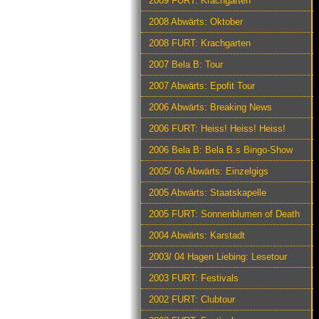
2009 FURT: Krachgarten
2008 Abwärts: Oktober
2008 FURT: Krachgarten
2007 Bela B: Tour
2007 Abwärts: Epofit Tour
2006 Abwärts: Breaking News
2006 FURT: Heiss! Heiss! Heiss!
2006 Bela B: Bela B.s Bingo-Show
2005/ 06 Abwärts: Einzelgigs
2005 Abwärts: Staatskapelle
2005 FURT: Sonnenblumen of Death
2004 Abwärts: Karstadt
2003/ 04 Hagen Liebing: Lesetour
2003 FURT: Festivals
2002 FURT: Clubtour