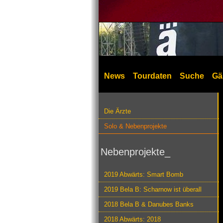
News
Tourdaten
Suche
Gä
Die Ärzte
Solo & Nebenprojekte
Nebenprojekte_
2019 Abwärts: Smart Bomb
2019 Bela B: Scharnow ist überall
2018 Bela B & Danubes Banks
2018 Abwärts: 2018