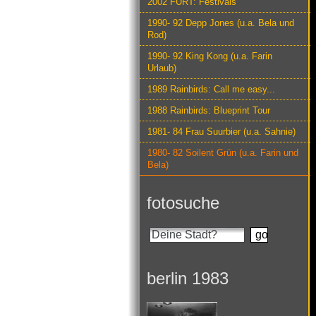
2002 FURT: Festivals
1990- 92 Depp Jones (u.a. Bela und
Rod)
1990- 92 King Kong (u.a. Farin
Urlaub)
1989 Rainbirds: Call me easy...
1988 Rainbirds: Blueprint Tour
1981- 84 Frau Suurbier (u.a. Sahnie)
1980- 82 Soilent Grün (u.a. Farin und
Bela)
fotosuche
berlin 1983