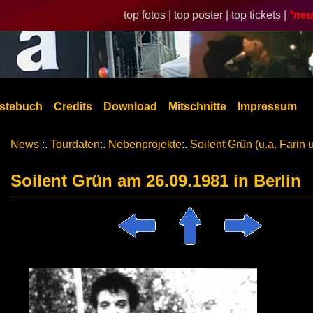
top fotos |
top poster |
top tickets |
*neu
stebuch
Credits
Download
Mitschnitte
Impressum
News
:.
Tourdaten
:.
Nebenprojekte
:.
Soilent Grün (u.a. Farin 
Soilent Grün am 26.09.1981 in Berlin