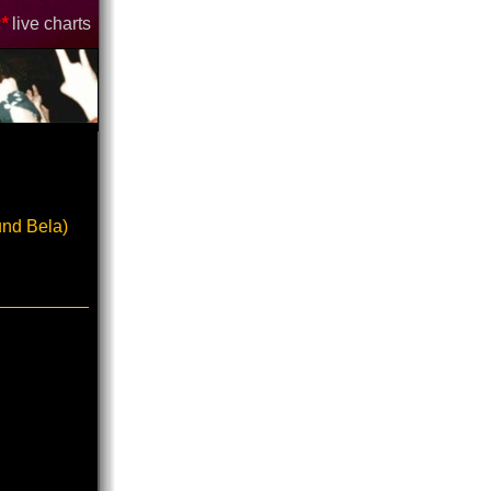
*
live charts
und Bela)