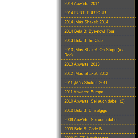
2014 Abwärts: 2014
2014 FURT: FURTOUR
2014 ¡Más Shake!: 2014
2014 Bela B: Bye-now! Tour
2013 Bela B: Im Club
2013 ¡Más Shake!: On Stage (u.a.
Rod)
2013 Abwärts: 2013
2012 ¡Más Shake!: 2012
2011 ¡Más Shake!: 2011
2011 Abwärts: Europa
2010 Abwärts: Sei auch dabei! (2)
2010 Bela B: Einzelgigs
2009 Abwärts: Sei auch dabei!
2009 Bela B: Code B