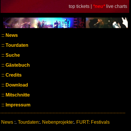
top tickets |
*neu*
live charts
News
Tourdaten
Suche
Gästebuch
Credits
Download
Mitschnitte
Impressum
News
:.
Tourdaten
:.
Nebenprojekte
:.
FURT: Festivals