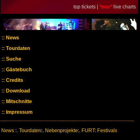
top tickets |
*neu*
live charts
News
Tourdaten
Suche
Gästebuch
Credits
Download
Mitschnitte
Impressum
News
:.
Tourdaten
:.
Nebenprojekte
:.
FURT: Festivals