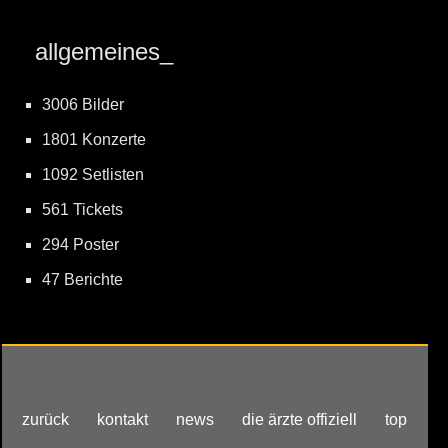
allgemeines_
3006 Bilder
1801 Konzerte
1092 Setlisten
561 Tickets
294 Poster
47 Berichte
zurück
kontakt
news
die ärzte offiziell
top