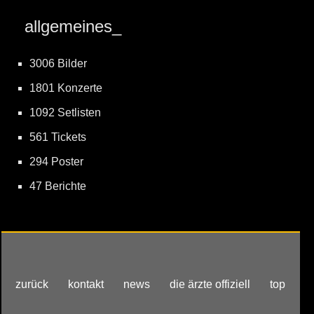
allgemeines_
3006 Bilder
1801 Konzerte
1092 Setlisten
561 Tickets
294 Poster
47 Berichte
zurück
kontakt
news
die ärzte offiziell
top