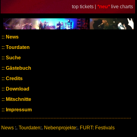
top tickets |
*neu*
live charts
News
Tourdaten
Suche
Gästebuch
Credits
Download
Mitschnitte
Impressum
News
:.
Tourdaten
:.
Nebenprojekte
:.
FURT: Festivals