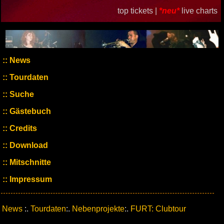
top tickets |
*neu*
live charts
News
Tourdaten
Suche
Gästebuch
Credits
Download
Mitschnitte
Impressum
News
:.
Tourdaten
:.
Nebenprojekte
:.
FURT: Clubtour