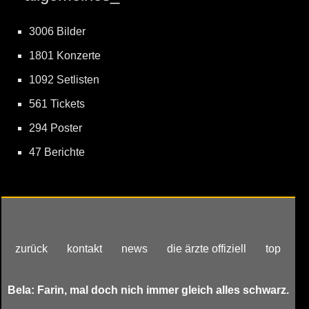
3006 Bilder
1801 Konzerte
1092 Setlisten
561 Tickets
294 Poster
47 Berichte
zurück
kontakt
news
die ärzte offiziell
top
Bela: Farin, mal doch nich immer gleich alles schwarz.