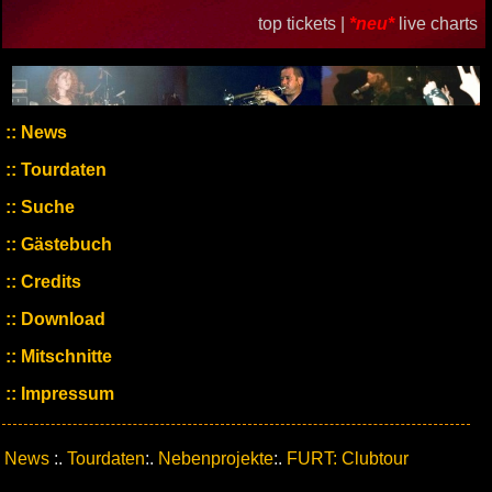
top tickets |
*neu*
live charts
News
Tourdaten
Suche
Gästebuch
Credits
Download
Mitschnitte
Impressum
News
:.
Tourdaten
:.
Nebenprojekte
:.
FURT: Clubtour