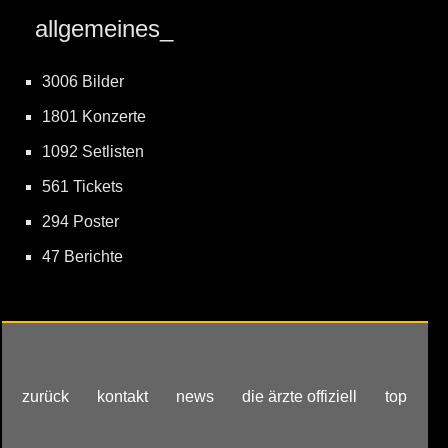
allgemeines_
3006 Bilder
1801 Konzerte
1092 Setlisten
561 Tickets
294 Poster
47 Berichte
zurück
kontakt
news
die ärzte offiziell
top