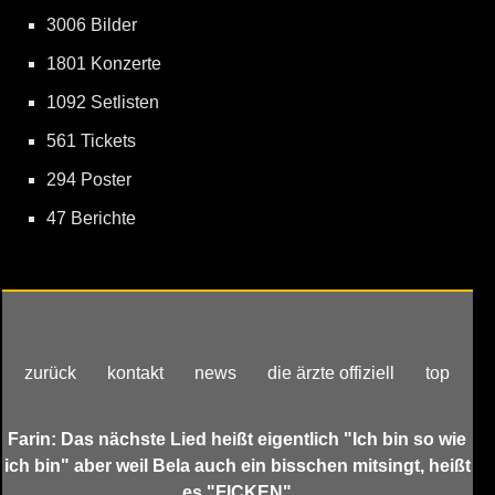
3006 Bilder
1801 Konzerte
1092 Setlisten
561 Tickets
294 Poster
47 Berichte
zurück
kontakt
news
die ärzte offiziell
top
Farin: Das nächste Lied heißt eigentlich "Ich bin so wie
ich bin" aber weil Bela auch ein bisschen mitsingt, heißt
es "FICKEN"