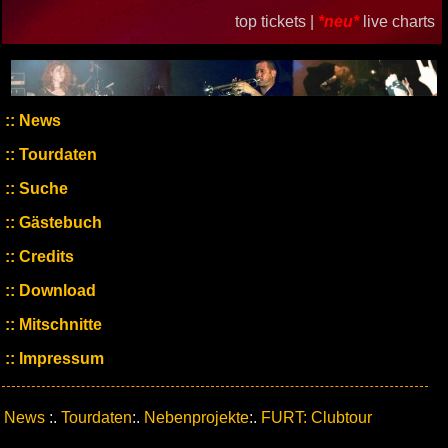
top tickets |
*neu*
live charts
News
Tourdaten
Suche
Gästebuch
Credits
Download
Mitschnitte
Impressum
News
:.
Tourdaten
:.
Nebenprojekte
:.
FURT: Clubtour