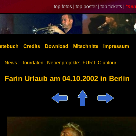
top fotos |
top poster |
top tickets |
*neu
stebuch
Credits
Download
Mitschnitte
Impressum
News
:.
Tourdaten
:.
Nebenprojekte
:.
FURT: Clubtour
Farin Urlaub am 04.10.2002 in Berlin