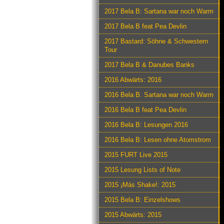
2017 Bela B: Sartana war noch Warm
2017 Bela B feat Pea Devlin
2017 Bastard: Söhne & Schwestern
Tour
2017 Bela B & Danubes Banks
2016 Abwärts: 2016
2016 Bela B. Sartana war noch Warm
2016 Bela B feat Pea Devlin
2016 Bela B: Lesungen 2016
2016 Bela B: Lesen ohne Atomstrom
2015 FURT Live 2015
2015 Lesung Lists of Note
2015 ¡Más Shake!: 2015
2015 Bela B: Einzelshows
2015 Abwärts: 2015