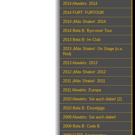
2014 Abwärts: 2014
2014 FURT: FURTOUR
2014 ¡Más Shake!: 2014
2014 Bela B: Bye-now! Tour
2013 Bela B: Im Club
2013 ¡Más Shake!: On Stage (u.a.
Rod)
2013 Abwärts: 2013
2012 ¡Más Shake!: 2012
2011 ¡Más Shake!: 2011
2011 Abwärts: Europa
2010 Abwärts: Sei auch dabei! (2)
2010 Bela B: Einzelgigs
2009 Abwärts: Sei auch dabei!
2009 Bela B: Code B