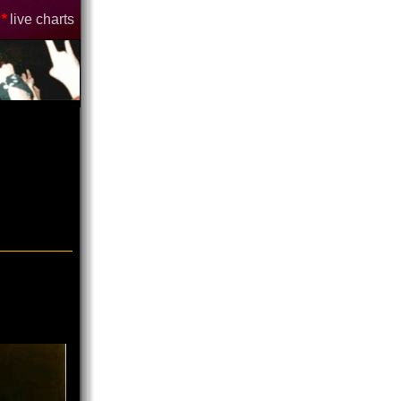
*
live charts