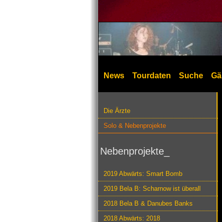
News
Tourdaten
Suche
Gä
Die Ärzte
Solo & Nebenprojekte
Nebenprojekte_
2019 Abwärts: Smart Bomb
2019 Bela B: Scharnow ist überall
2018 Bela B & Danubes Banks
2018 Abwärts: 2018