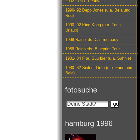
2002 FURT: Festivals
1990- 92 Depp Jones (u.a. Bela und
Rod)
1990- 92 King Kong (u.a. Farin
Urlaub)
1989 Rainbirds: Call me easy...
1988 Rainbirds: Blueprint Tour
1981- 84 Frau Suurbier (u.a. Sahnie)
1980- 82 Soilent Grün (u.a. Farin und
Bela)
fotosuche
hamburg 1996