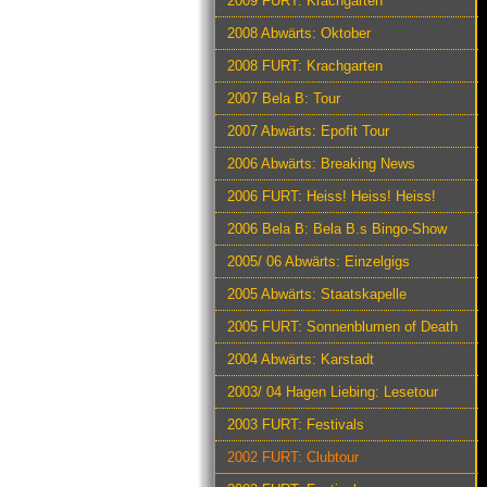
2009 FURT: Krachgarten
2008 Abwärts: Oktober
2008 FURT: Krachgarten
2007 Bela B: Tour
2007 Abwärts: Epofit Tour
2006 Abwärts: Breaking News
2006 FURT: Heiss! Heiss! Heiss!
2006 Bela B: Bela B.s Bingo-Show
2005/ 06 Abwärts: Einzelgigs
2005 Abwärts: Staatskapelle
2005 FURT: Sonnenblumen of Death
2004 Abwärts: Karstadt
2003/ 04 Hagen Liebing: Lesetour
2003 FURT: Festivals
2002 FURT: Clubtour