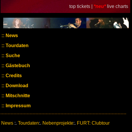
top tickets |
*neu*
live charts
News
Tourdaten
Suche
Gästebuch
Credits
Download
Mitschnitte
Impressum
News
:.
Tourdaten
:.
Nebenprojekte
:.
FURT: Clubtour