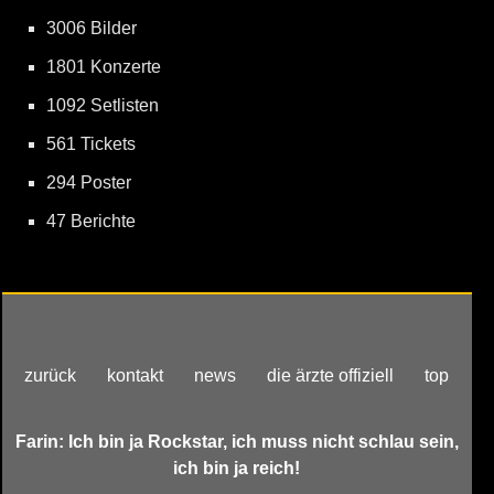
3006 Bilder
1801 Konzerte
1092 Setlisten
561 Tickets
294 Poster
47 Berichte
zurück
kontakt
news
die ärzte offiziell
top
Farin: Ich bin ja Rockstar, ich muss nicht schlau sein,
ich bin ja reich!