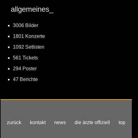
allgemeines_
3006 Bilder
1801 Konzerte
1092 Setlisten
561 Tickets
294 Poster
47 Berichte
zurück
kontakt
news
die ärzte offiziell
top