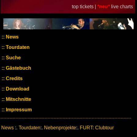
top tickets |
*neu*
live charts
News
Tourdaten
Suche
Gästebuch
Credits
Download
Mitschnitte
Impressum
News
:.
Tourdaten
:.
Nebenprojekte
:.
FURT: Clubtour