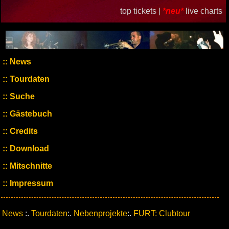
top tickets |
*neu*
live charts
News
Tourdaten
Suche
Gästebuch
Credits
Download
Mitschnitte
Impressum
News
:.
Tourdaten
:.
Nebenprojekte
:.
FURT: Clubtour