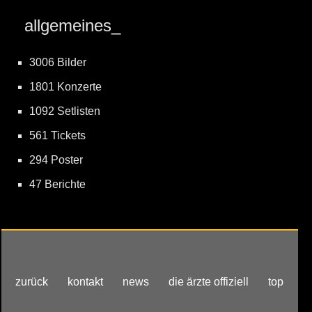
allgemeines_
3006 Bilder
1801 Konzerte
1092 Setlisten
561 Tickets
294 Poster
47 Berichte
zurück
kontakt
news
die ärzte offiziell
top