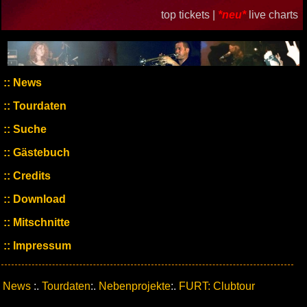
top tickets |
*neu*
live charts
News
Tourdaten
Suche
Gästebuch
Credits
Download
Mitschnitte
Impressum
News
:.
Tourdaten
:.
Nebenprojekte
:.
FURT: Clubtour