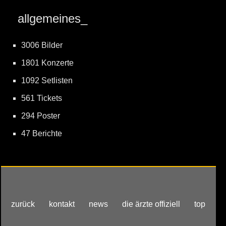
allgemeines_
3006 Bilder
1801 Konzerte
1092 Setlisten
561 Tickets
294 Poster
47 Berichte
zurück
kontakt
news
die ärzte offiziell
top