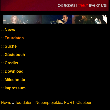
top tickets |
*neu*
live charts
News
Tourdaten
Suche
Gästebuch
Credits
Download
Mitschnitte
Impressum
News
:.
Tourdaten
:.
Nebenprojekte
:.
FURT: Clubtour